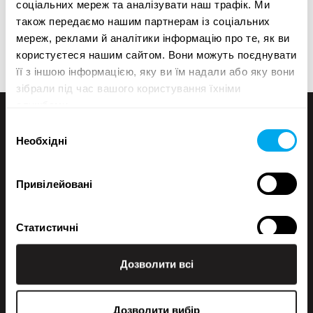
соціальних мереж та аналізувати наш трафік. Ми
Якщо вам не вдається знайти те, що потрібно, ви
також передаємо нашим партнерам із соціальних
завжди можете зв’язатися з нашим відділом
мереж, реклами й аналітики інформацію про те, як ви
продажів.
користуєтеся нашим сайтом. Вони можуть поєднувати
її з іншою інформацією, яку ви їм надали або яку вони
зібрали під час вашого користування їхніми
службами.
Вибір
Необхідні
згоди
Привілейовані
Статистичні
+358 200 70070
sales@maatori.fi
Дозволити всі
Maatori Oy
Маркетингові
Офіс
KANGASALA
Somerotie 8
Дозволити вибір