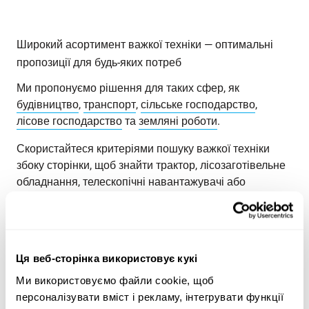
Широкий асортимент важкої техніки — оптимальні
пропозиції для будь-яких потреб
Ми пропонуємо рішення для таких сфер, як
будівництво
,
транспорт
,
сільське господарство
,
лісове господарство
та
земляні роботи
.
Скористайтеся критеріями пошуку важкої техніки
збоку сторінки, щоб знайти трактор, лісозаготівельне
обладнання, телескопічні навантажувачі або
навантажувачі з ковшем типу «зворотна лопата», що
відповідають вашим потребам. Шукайте важку
техніку за категорією продукції, маркою, моделлю,
місцезнаходженням, роком випуску, ціною, типом
Ця веб-сторінка використовує кукі
лістингу або загальною вагою.
Ми використовуємо файли cookie, щоб
Ознайомтеся з асортиментом важкої техніки Maatori
персоналізувати вміст і рекламу, інтегрувати функції
та знайдіть ідеальний продукт для своїх потреб!