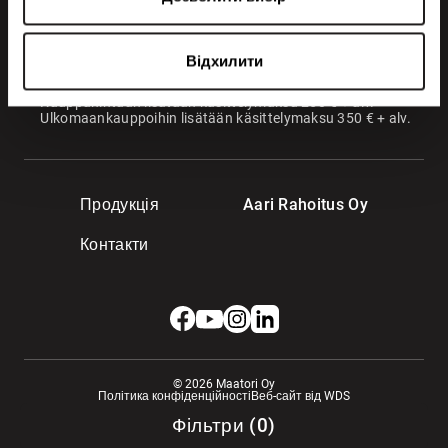
36220 Kangasala
Показати подробиці
VANTAA
Virkatie 1
Відхилити
01510 Vantaa
Kauppahintaan lisätään käsittelymaksu 250 € + alv.
Ulkomaankauppoihin lisätään käsittelymaksu 350 € + alv.
Продукція
Aari Rahoitus Oy
Контакти
© 2026 Maatori Oy
Політика конфіденційності
Веб-сайт від WDS
Фільтри
(
0
)