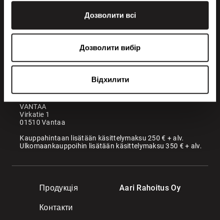
Дозволити всі
+358 200 70070
sales@maatori.fi
Дозволити вибір
Maatori Oy
Офіс
KANGASALA
Відхилити
Somerotie 8
36220 Kangasala
VANTAA
Virkatie 1
01510 Vantaa
Kauppahintaan lisätään käsittelymaksu 250 € + alv.
Ulkomaankauppoihin lisätään käsittelymaksu 350 € + alv.
Продукція
Aari Rahoitus Oy
Контакти