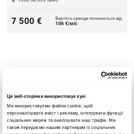
Вартість оренди починається від:
7 500 €
106 €/міс
Широкий асортимент важкої техніки — оптимальні
пропозиції для будь-яких потреб
Ми пропонуємо рішення для таких сфер, як
Ця веб-сторінка використовує кукі
будівництво
,
транспорт
,
сільське господарство
,
лісове господарство
та
земляні роботи
.
Ми використовуємо файли cookie, щоб
персоналізувати вміст і рекламу, інтегрувати функції
Скористайтеся критеріями пошуку важкої техніки
соціальних мереж та аналізувати наш трафік. Ми
збоку сторінки, щоб знайти трактор, лісозаготівельне
також передаємо нашим партнерам із соціальних
обладнання, телескопічні навантажувачі або