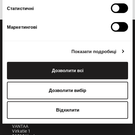
продажів.
Статистичні
Маркетингові
Показати подробиці
Дозволити всі
+358 200 70070
sales@maatori.fi
Дозволити вибір
Maatori Oy
Офіс
KANGASALA
Відхилити
Somerotie 8
36220 Kangasala
VANTAA
Virkatie 1