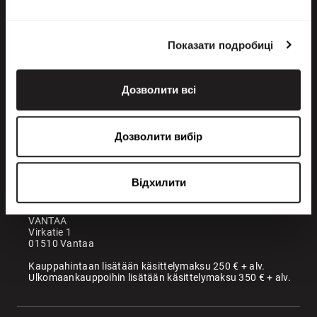
Показати подробиці
Дозволити всі
+358 200 70070
sales@maatori.fi
Дозволити вибір
Maatori Oy
Офіс
KANGASALA
Відхилити
Somerotie 8
36220 Kangasala
VANTAA
Virkatie 1
01510 Vantaa
Kauppahintaan lisätään käsittelymaksu 250 € + alv.
Ulkomaankauppoihin lisätään käsittelymaksu 350 € + alv.