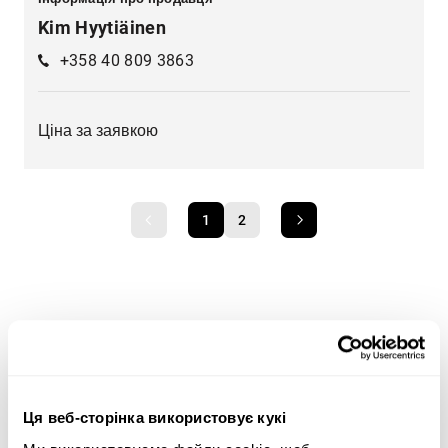
Kim Hyytiäinen
+358 40 809 3863
Ціна за заявкою
1
2
Широкий асортимент важкої техніки — оптимальні
пропозиції для будь-яких потреб
Ми пропонуємо рішення для таких сфер, як
Ця веб-сторінка використовує кукі
будівництво
,
транспорт
,
сільське господарство
,