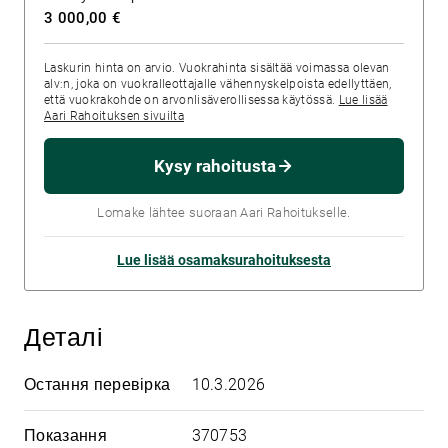
3 000,00 €
Laskurin hinta on arvio. Vuokrahinta sisältää voimassa olevan
alv:n, joka on vuokralleottajalle vähennyskelpoista edellyttäen,
että vuokrakohde on arvonlisäverollisessa käytössä.
Lue lisää
Aari Rahoituksen sivuilta
Kysy rahoitusta
Lomake lähtee suoraan Aari Rahoitukselle.
Lue lisää osamaksurahoituksesta
Деталі
Остання перевірка
10.3.2026
Показання
370753