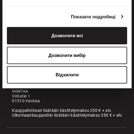
Показати подробиці
Дозволити всі
+358 200 70070
sales@maatori.fi
Дозволити вибір
Maatori Oy
Офіс
KANGASALA
Відхилити
Somerotie 8
36220 Kangasala
VANTAA
Virkatie 1
01510 Vantaa
Kauppahintaan lisätään käsittelymaksu 250 € + alv.
Ulkomaankauppoihin lisätään käsittelymaksu 350 € + alv.