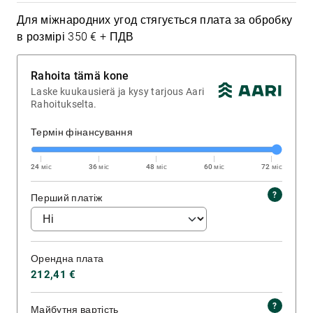
Для міжнародних угод стягується плата за обробку
в розмірі 350 € + ПДВ
Rahoita tämä kone
Laske kuukausierä ja kysy tarjous Aari
Rahoitukselta.
Термін фінансування
24 міс
36 міс
48 міс
60 міс
72 міс
Перший платіж
Орендна плата
212,41 €
Майбутня вартість