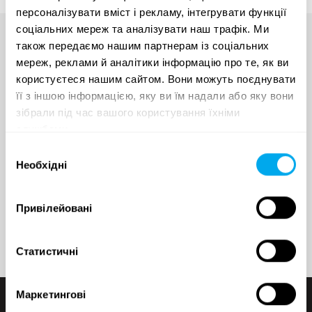
персоналізувати вміст і рекламу, інтегрувати функції
соціальних мереж та аналізувати наш трафік. Ми
також передаємо нашим партнерам із соціальних
Maan parhaita konetarjouksia
мереж, реклами й аналітики інформацію про те, як ви
користуєтеся нашим сайтом. Вони можуть поєднувати
suoraan sähköpostiisi
її з іншою інформацією, яку ви їм надали або яку вони
зібрали під час вашого користування їхніми
службами.
Вибір
Необхідні
згоди
Lomake on suojattu roskapostin estämiseksi Googlen reCAPTCHA-
palvelulla, johon liittyy palvelun
tietosuojaseloste
ja
käyttöehdot.
Lähettämällä viestin hyväksyn henkilötietojeni käsittelyn
Привілейовані
tietosuojaselosteemme
mukaisesti.
Статистичні
Маркетингові