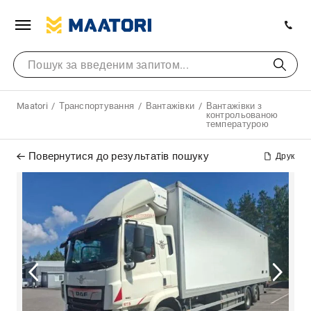
Maatori
Транспортування
Вантажівки
Вантажівки з
контрольованою
температурою
Повернутися до результатів пошуку
Друк