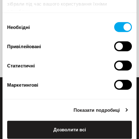
зібрали під час вашого користування їхніми
службами.
Вибір
Необхідні
згоди
Lomake on suojattu roskapostin estämiseksi Googlen reCAPTCHA-
palvelulla, johon liittyy palvelun
tietosuojaseloste
ja
käyttöehdot.
Lähettämällä viestin hyväksyn henkilötietojeni käsittelyn
Привілейовані
tietosuojaselosteemme
mukaisesti.
Статистичні
Маркетингові
Показати подробиці
Дозволити всі