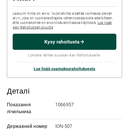
Laskurin hinta on arvio. Vuokrahinta sisältää voimassa olevan
alv:n, joka on vuokralleottajalle vähennyskelpoista edellyttäen,
että vuokrakohde on arvonlisäverollisessa käytössä.
Lue lisää
Aari Rahoituksen sivuilta
Kysy rahoitusta
Lomake lähtee suoraan Aari Rahoitukselle.
Lue lisää osamaksurahoituksesta
Деталі
Показання
1066957
лічильника
Державний номер
ION-507