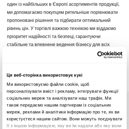
один із найбільших в Європі асортиментів продукції,
ми допомагаємо покупцям ретельніше порівнювати
пропоновані рішення та підбирати оптимальний
рівень цін. У торгівлі важкою технікою ми віддаємо
пріоритет надійності та безпеці, гарантуючи
стабільне та впевнене ведення бізнесу для всіх
залучених сторін.
Дізнатися про нашу історію
Ця веб-сторінка використовує кукі
Ми використовуємо файли cookie, щоб
персоналізувати вміст і рекламу, інтегрувати функції
соціальних мереж та аналізувати наш трафік. Ми
також передаємо нашим партнерам із соціальних
Maan parhaita konetarjouksia
мереж, реклами й аналітики інформацію про те, як ви
користуєтеся нашим сайтом. Вони можуть поєднувати
suoraan sähköpostiisi
її з іншою інформацією, яку ви їм надали або яку вони