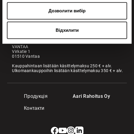
+358 200 70070
sales@maatori.fi
Дозволити вибір
Maatori Oy
Офіс
KANGASALA
Відхилити
Somerotie 8
36220 Kangasala
VANTAA
Virkatie 1
01510 Vantaa
Kauppahintaan lisätään käsittelymaksu 250 € + alv.
Ulkomaankauppoihin lisätään käsittelymaksu 350 € + alv.
Продукція
Aari Rahoitus Oy
Контакти