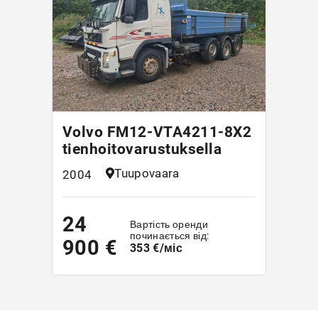
Volvo FM12-VTA4211-8X2
tienhoitovarustuksella
Tuupovaara
2004
24
Вартість оренди
починається від:
900 €
353 €/міс