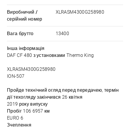
Виробничий /
XLRASM4300G258980
серійний номер
Вага брутто
13400
Інша інформація
DAF CF 480 з установками Thermo King
XLRASM4300G258980
ION-507
Пройде технічний огляд перед передачею, термін
дії техогляду закінчився 26 квітня
2019 року випуску
Пробіг 106 6957 км
EURO 6
Зчеплення