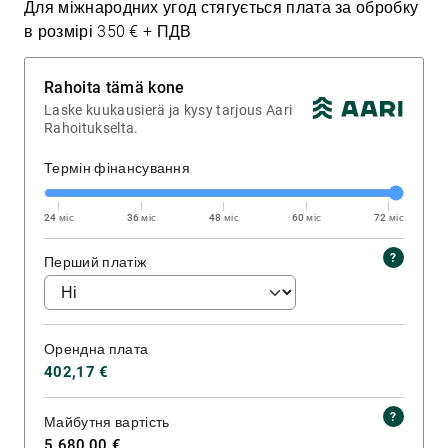
Для міжнародних угод стягується плата за обробку
в розмірі 350 € + ПДВ
Rahoita tämä kone
Laske kuukausierä ja kysy tarjous Aari
Rahoitukselta.
Термін фінансування
24 міс
36 міс
48 міс
60 міс
72 міс
Перший платіж
Орендна плата
402,17 €
Майбутня вартість
5 680,00 €