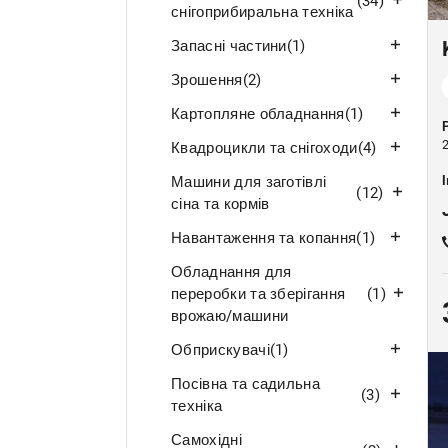
(34)
снігоприбиральна техніка
Запасні частини
(1)
Зрошення
(2)
Картопляне обладнання
(1)
Квадроцикли та снігоходи
(4)
Машини для заготівлі
(12)
сіна та кормів
Навантаження та копання
(1)
Обладнання для
переробки та зберігання
(1)
врожаю/машини
Обприскувачі
(1)
Посівна та садильна
(3)
техніка
Самохідні