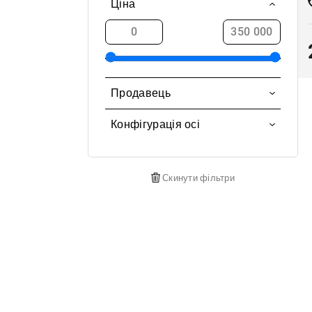
Peatmax
Ціна
Eno
Telivetoinen
Enontekiö
Traktorin
Espoo
EK-Koivu
Eurajoki
Продавець
Omavalmisteinen
Evijärvi
Jari Ketola
DAF
Конфігурація осі
Forssa
Miro Martiskainen
Maansiirtokärry
4x2
Haapajärvi
Tanja Renkus
Multilift
4x4
Haapavesi
Скинути фільтри
Marko Puumalainen
Kipa
6x2
Halkosaari
Ami Kangasharju
Velsa
6x4
Hamina
Kim Hyytiäinen
Tyrone
6x6
Hankasalmi
Jussi Soikkeli
Palmse
8x2
Hanko
Timo Korpela
Sisu
8x4
Harjavalta
Jori Muhonen
HDR