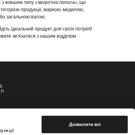
 з ковшем типу «зворотна лопата», що
тегорією продукції, маркою, моделлю,
або загальною вагою.
діть ідеальний продукт для своїх потреб!
ожете зв’язатися з нашим відділом
0
fi
la
Дозволити всі
ункції