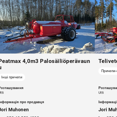
Peatmax 4,0m3 Palosäiliöperävaun
Telive
u
Причепи-
Інші причепи
Розташування
Розташув
tti
Utti
Інформація про продавця
Інформаці
Jori Muhonen
Jori Mu