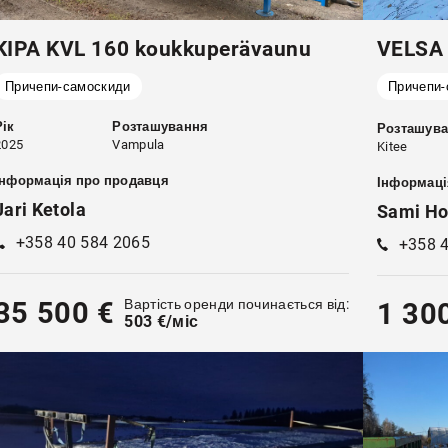
KIPA KVL 160 koukkuperävaunu
VELSA
Причепи-самоскиди
Причепи-
Рік
Розташування
Розташув
2025
Vampula
Kitee
Інформація про продавця
Інформаці
Jari Ketola
Sami Ho
+358 40 584 2065
+358 
Вартість оренди починається від:
35 500 €
1 30
503 €/міс