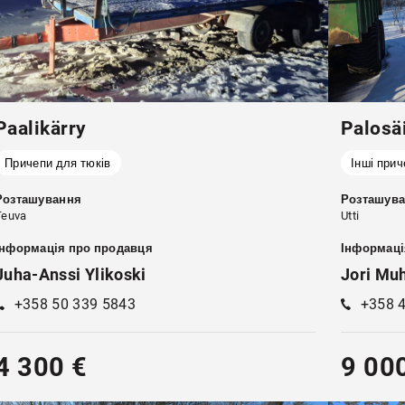
Paalikärry
Palosä
Причепи для тюків
Інші прич
Розташування
Розташув
Teuva
Utti
Інформація про продавця
Інформаці
Juha-Anssi Ylikoski
Jori Mu
+358 50 339 5843
+358 
4 300 €
9 00