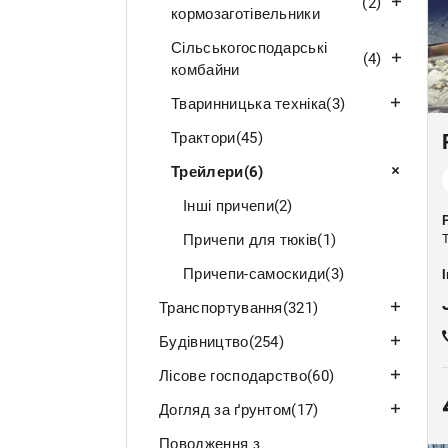
(2)
кормозаготівельники
Сільськогосподарські
(4)
комбайни
Тваринницька техніка
(3)
Трактори
(45)
Трейлери
(6)
Інші причепи
(2)
Причепи для тюків
(1)
Причепи-самоскиди
(3)
Транспортування
(321)
Будівництво
(254)
Лісове господарство
(60)
Догляд за ґрунтом
(17)
Поводження з