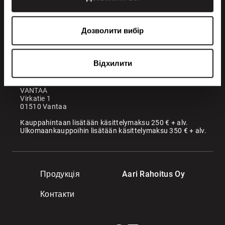
+358 200 70070
sales@maatori.fi
Дозволити вибір
Maatori Oy
Офіс
KANGASALA
Відхилити
Somerotie 8
36220 Kangasala
VANTAA
Virkatie 1
01510 Vantaa
Kauppahintaan lisätään käsittelymaksu 250 € + alv.
Ulkomaankauppoihin lisätään käsittelymaksu 350 € + alv.
Продукція
Aari Rahoitus Oy
Контакти