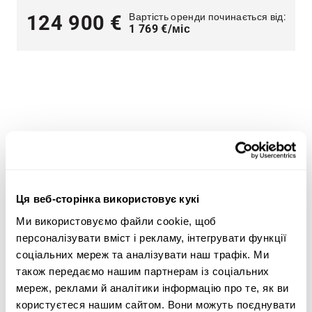
Вартість оренди починається від:
124 900 €
1 769 €/міс
Широкий асортимент важкої техніки — оптимальні
пропозиції для будь-яких потреб
Ми пропонуємо рішення для таких сфер, як
Ця веб-сторінка використовує кукі
будівництво
,
транспорт
,
сільське господарство
,
лісове господарство
та
земляні роботи
.
Ми використовуємо файли cookie, щоб
персоналізувати вміст і рекламу, інтегрувати функції
Скористайтеся критеріями пошуку важкої техніки
соціальних мереж та аналізувати наш трафік. Ми
збоку сторінки, щоб знайти трактор, лісозаготівельне
також передаємо нашим партнерам із соціальних
обладнання, телескопічні навантажувачі або
мереж, реклами й аналітики інформацію про те, як ви
навантажувачі з ковшем типу «зворотна лопата», що
користуєтеся нашим сайтом. Вони можуть поєднувати