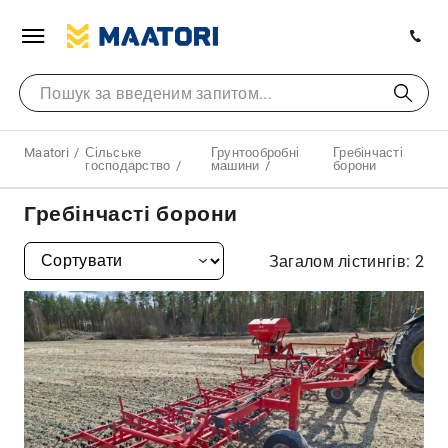
Maatori
Сільське
Грунтообробні
Гребінчасті
господарство
машини
борони
Гребінчасті борони
Загалом лістингів: 2