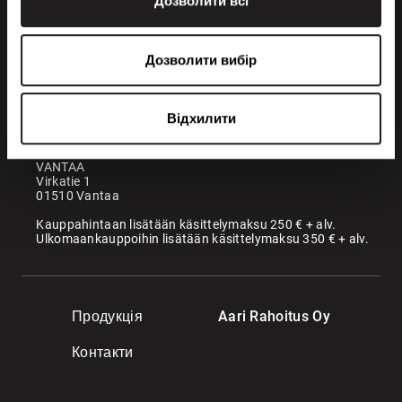
Дозволити всі
+358 200 70070
sales@maatori.fi
Дозволити вибір
Maatori Oy
Офіс
KANGASALA
Відхилити
Somerotie 8
36220 Kangasala
VANTAA
Virkatie 1
01510 Vantaa
Kauppahintaan lisätään käsittelymaksu 250 € + alv.
Ulkomaankauppoihin lisätään käsittelymaksu 350 € + alv.
Продукція
Aari Rahoitus Oy
Контакти