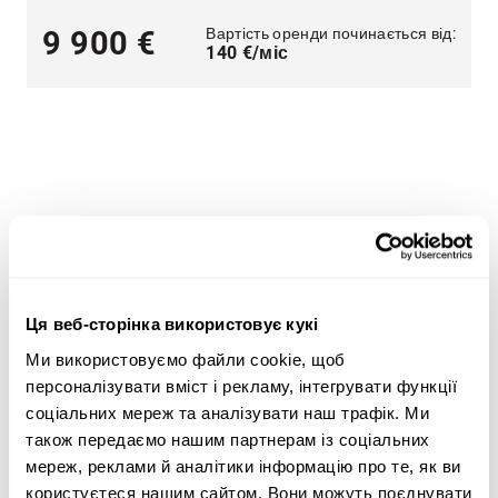
Вартість оренди починається від:
9 900 €
140 €/міс
Широкий асортимент важкої техніки — оптимальні
пропозиції для будь-яких потреб
Ми пропонуємо рішення для таких сфер, як
Ця веб-сторінка використовує кукі
будівництво
,
транспорт
,
сільське господарство
,
лісове господарство
та
земляні роботи
.
Ми використовуємо файли cookie, щоб
персоналізувати вміст і рекламу, інтегрувати функції
Скористайтеся критеріями пошуку важкої техніки
соціальних мереж та аналізувати наш трафік. Ми
збоку сторінки, щоб знайти трактор, лісозаготівельне
також передаємо нашим партнерам із соціальних
обладнання, телескопічні навантажувачі або
мереж, реклами й аналітики інформацію про те, як ви
навантажувачі з ковшем типу «зворотна лопата», що
користуєтеся нашим сайтом. Вони можуть поєднувати