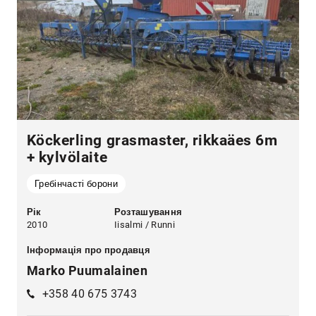
Köckerling grasmaster, rikkaäes 6m
+ kylvölaite
Гребінчасті борони
Рік
Розташування
2010
Iisalmi / Runni
Інформація про продавця
Marko Puumalainen
+358 40 675 3743