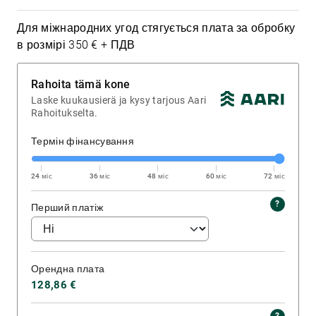
Для міжнародних угод стягується плата за обробку
в розмірі 350 € + ПДВ
Rahoita tämä kone
Laske kuukausierä ja kysy tarjous Aari
Rahoitukselta.
Термін фінансування
24 міс
36 міс
48 міс
60 міс
72 міс
Перший платіж
Орендна плата
128,86 €