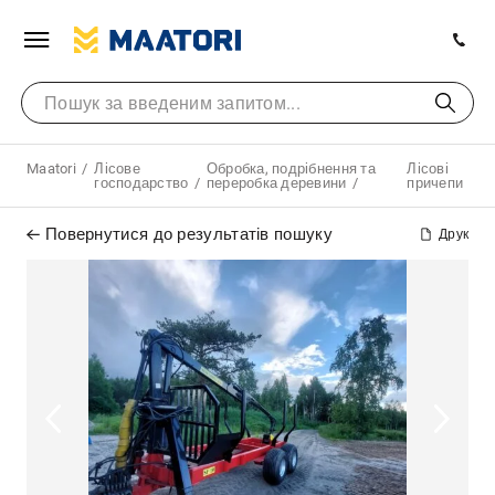
Maatori
Лісове
Обробка, подрібнення та
Лісові
господарство
переробка деревини
причепи
Повернутися до результатів пошуку
Друк