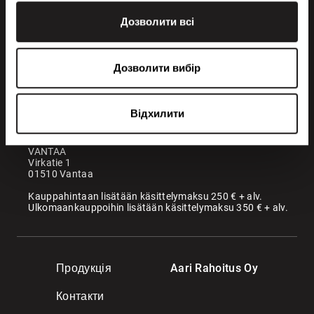
Дозволити всі
+358 200 70070
sales@maatori.fi
Дозволити вибір
Maatori Oy
Офіс
KANGASALA
Відхилити
Somerotie 8
36220 Kangasala
VANTAA
Virkatie 1
01510 Vantaa
Kauppahintaan lisätään käsittelymaksu 250 € + alv.
Ulkomaankauppoihin lisätään käsittelymaksu 350 € + alv.
Продукція
Aari Rahoitus Oy
Контакти