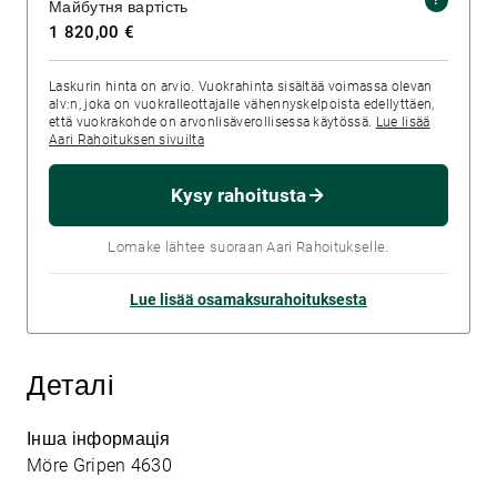
Майбутня вартість
1 820,00 €
Laskurin hinta on arvio. Vuokrahinta sisältää voimassa olevan
alv:n, joka on vuokralleottajalle vähennyskelpoista edellyttäen,
että vuokrakohde on arvonlisäverollisessa käytössä.
Lue lisää
Aari Rahoituksen sivuilta
Kysy rahoitusta
Lomake lähtee suoraan Aari Rahoitukselle.
Lue lisää osamaksurahoituksesta
Деталі
Інша інформація
Möre Gripen 4630