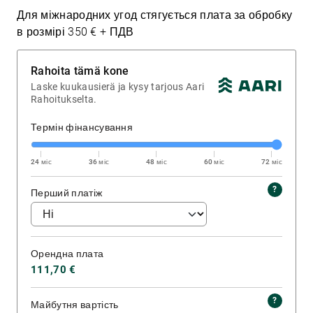
Для міжнародних угод стягується плата за обробку
в розмірі 350 € + ПДВ
Rahoita tämä kone
Laske kuukausierä ja kysy tarjous Aari
Rahoitukselta.
Термін фінансування
24 міс
36 міс
48 міс
60 міс
72 міс
Перший платіж
Орендна плата
111,70 €
Майбутня вартість