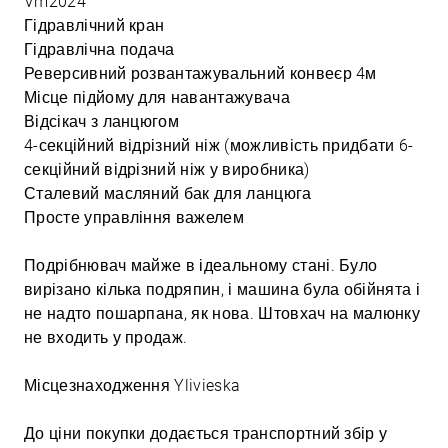
Vm2024
Гідравлічний кран
Гідравлічна подача
Реверсивний розвантажувальний конвеєр 4м
Місце підйому для навантажувача
Відсікач з ланцюгом
4-секційний відрізний ніж (можливість придбати 6-
секційний відрізний ніж у виробника)
Сталевий масляний бак для ланцюга
Просте управління важелем
Подрібнювач майже в ідеальному стані. Було
вирізано кілька подряпин, і машина була обійнята і
не надто пошарпана, як нова. Штовхач на малюнку
не входить у продаж.
Місцезнаходження Ylivieska
До ціни покупки додається транспортний збір у