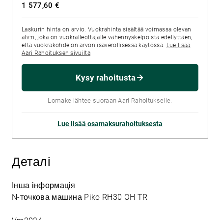
1 577,60 €
Laskurin hinta on arvio. Vuokrahinta sisältää voimassa olevan
alv:n, joka on vuokralleottajalle vähennyskelpoista edellyttäen,
että vuokrakohde on arvonlisäverollisessa käytössä.
Lue lisää
Aari Rahoituksen sivuilta
Kysy rahoitusta
Lomake lähtee suoraan Aari Rahoitukselle.
Lue lisää osamaksurahoituksesta
Деталі
Інша інформація
N-точкова машина Piko RH30 OH TR