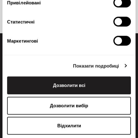
Lähettämällä viestin hyväksyn henkilötietojeni käsittelyn
Привілейовані
tietosuojaselosteemme
mukaisesti.
Статистичні
Маркетингові
Показати подробиці
Дозволити всі
+358 200 70070
sales@maatori.fi
Дозволити вибір
Maatori Oy
Офіс
KANGASALA
Відхилити
Somerotie 8
36220 Kangasala