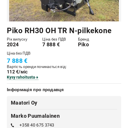
Piko RH30 OH TR N-pilkekone
Рік випуску
Ціна без ПДВ
Бренд
2024
7 888 €
Piko
Ціна без ПДВ
7 888 €
Вартість оренди починається від:
112 €/міс
Kysy rahoitusta
Інформація про продавця
Maatori Oy
Marko Puumalainen
+358 40 675 3743