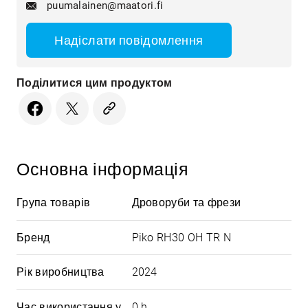
puumalainen@maatori.fi
Надіслати повідомлення
Поділитися цим продуктом
Основна інформація
Група товарів
Дроворуби та фрези
Бренд
Piko RH30 OH TR N
Рік виробництва
2024
Час використання у
0 h