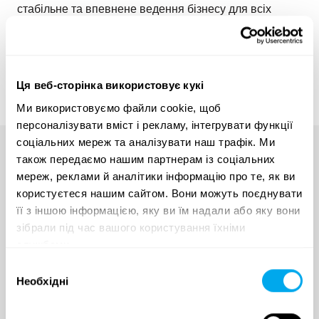
стабільне та впевнене ведення бізнесу для всіх
залучених сторін.
Дізнатися про нашу історію
Ця веб-сторінка використовує кукі
Ми використовуємо файли cookie, щоб
персоналізувати вміст і рекламу, інтегрувати функції
соціальних мереж та аналізувати наш трафік. Ми
також передаємо нашим партнерам із соціальних
Maan parhaita konetarjouksia
мереж, реклами й аналітики інформацію про те, як ви
користуєтеся нашим сайтом. Вони можуть поєднувати
suoraan sähköpostiisi
її з іншою інформацією, яку ви їм надали або яку вони
зібрали під час вашого користування їхніми
службами.
Вибір
Необхідні
згоди
Lomake on suojattu roskapostin estämiseksi Googlen reCAPTCHA-
palvelulla, johon liittyy palvelun
tietosuojaseloste
ja
käyttöehdot.