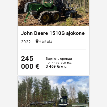
John Deere 1510G ajokone
Hartola
2022
245
Вартість оренди
починається від:
000 €
3 469 €/міс