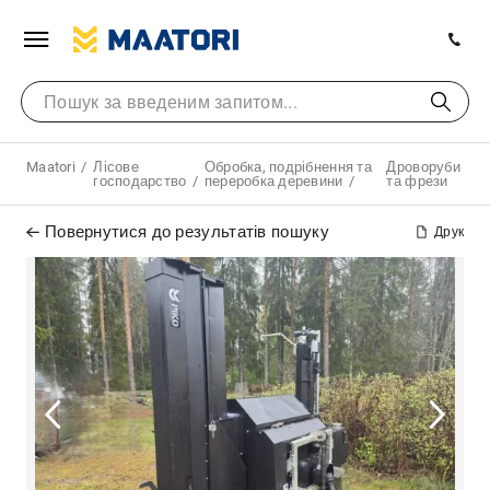
Maatori
Лісове
Обробка, подрібнення та
Дроворуби
господарство
переробка деревини
та фрези
Повернутися до результатів пошуку
Друк