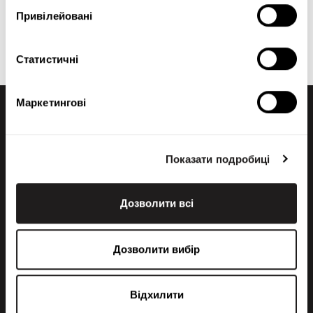
Якщо вам не вдається знайти те, що потрібно, ви
Привілейовані
завжди можете зв’язатися з нашим відділом
продажів.
Статистичні
Маркетингові
Показати подробиці
Дозволити всі
+358 200 70070
sales@maatori.fi
Дозволити вибір
Maatori Oy
Офіс
KANGASALA
Відхилити
Somerotie 8
36220 Kangasala