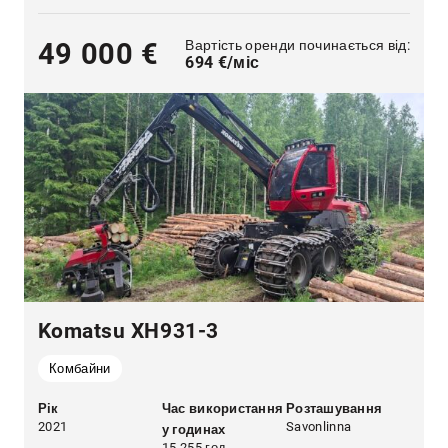
Вартість оренди починається від:
49 000 €
694 €/міс
Komatsu XH931-3
Комбайни
Рік
Час використання
Розташування
2021
Savonlinna
у годинах
15 255 год