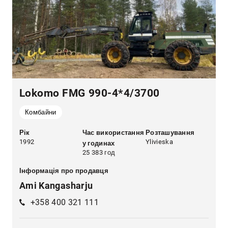
Lokomo FMG 990-4*4/3700
Комбайни
Рік
Час використання
Розташування
1992
Ylivieska
у годинах
25 383 год
Інформація про продавця
Ami Kangasharju
+358 400 321 111