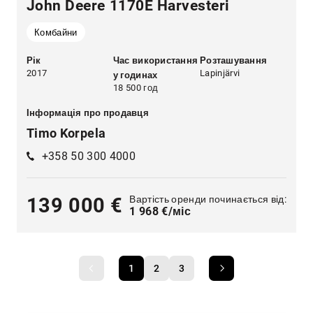
John Deere 1170E Harvesteri
Комбайни
Рік
Час використання
Розташування
2017
Lapinjärvi
у годинах
18 500 год
Інформація про продавця
Timo Korpela
+358 50 300 4000
Вартість оренди починається від:
139 000 €
1 968 €/міс
1
2
3