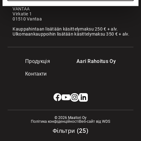
VANTAA
Virkatie 1
01510 Vantaa
Kauppahintaan lisätään käsittelymaksu 250 € + alv.
Ulkomaankauppoihin lisätään käsittelymaksu 350 € + alv.
Продукція
Aari Rahoitus Oy
Контакти
© 2026 Maatori Oy
Політика конфіденційності
Веб-сайт від WDS
Фільтри
(
25
)