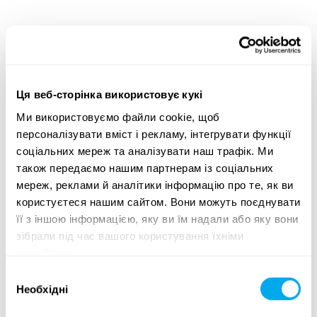
Широкий асортимент важкої техніки — оптимальні
пропозиції для будь-яких потреб
Ми пропонуємо рішення для таких сфер, як
Ця веб-сторінка використовує кукі
будівництво
,
транспорт
,
сільське господарство
,
лісове господарство
та
земляні роботи
.
Ми використовуємо файли cookie, щоб
персоналізувати вміст і рекламу, інтегрувати функції
Скористайтеся критеріями пошуку важкої техніки
соціальних мереж та аналізувати наш трафік. Ми
збоку сторінки, щоб знайти трактор, лісозаготівельне
також передаємо нашим партнерам із соціальних
обладнання, телескопічні навантажувачі або
мереж, реклами й аналітики інформацію про те, як ви
навантажувачі з ковшем типу «зворотна лопата», що
користуєтеся нашим сайтом. Вони можуть поєднувати
відповідають вашим потребам. Шукайте важку
її з іншою інформацією, яку ви їм надали або яку вони
техніку за категорією продукції, маркою, моделлю,
зібрали під час вашого користування їхніми
місцезнаходженням, роком випуску, ціною, типом
службами.
лістингу або загальною вагою.
Вибір
Необхідні
згоди
Ознайомтеся з асортиментом важкої техніки Maatori
та знайдіть ідеальний продукт для своїх потреб!