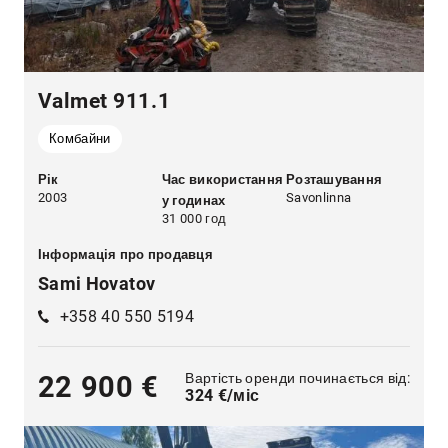
Valmet 911.1
Комбайни
Рік
Час використання
Розташування
2003
Savonlinna
у годинах
31 000 год
Інформація про продавця
Sami Hovatov
+358 40 550 5194
Вартість оренди починається від:
22 900 €
324 €/міс