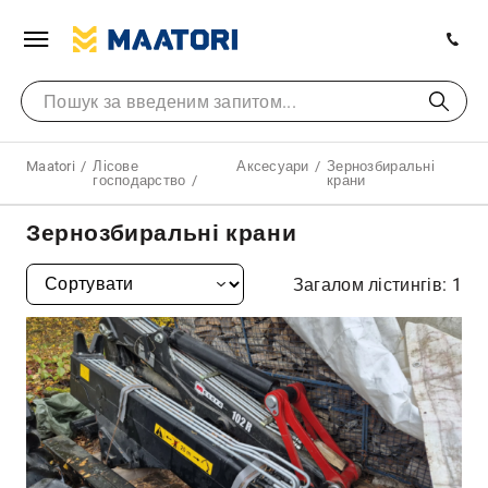
Maatori
Лісове
Аксесуари
Зернозбиральні
господарство
крани
Зернозбиральні крани
Загалом лістингів: 1