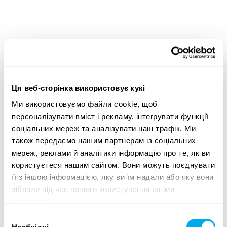
Широкий асортимент важкої техніки — оптимальні
пропозиції для будь-яких потреб
Ми пропонуємо рішення для таких сфер, як
Ця веб-сторінка використовує кукі
будівництво
,
транспорт
,
сільське господарство
,
лісове господарство
та
земляні роботи
.
Ми використовуємо файли cookie, щоб
персоналізувати вміст і рекламу, інтегрувати функції
Скористайтеся критеріями пошуку важкої техніки
соціальних мереж та аналізувати наш трафік. Ми
збоку сторінки, щоб знайти трактор, лісозаготівельне
також передаємо нашим партнерам із соціальних
обладнання, телескопічні навантажувачі або
мереж, реклами й аналітики інформацію про те, як ви
навантажувачі з ковшем типу «зворотна лопата», що
користуєтеся нашим сайтом. Вони можуть поєднувати
відповідають вашим потребам. Шукайте важку
її з іншою інформацією, яку ви їм надали або яку вони
техніку за категорією продукції, маркою, моделлю,
зібрали під час вашого користування їхніми
місцезнаходженням, роком випуску, ціною, типом
службами.
лістингу або загальною вагою.
Вибір