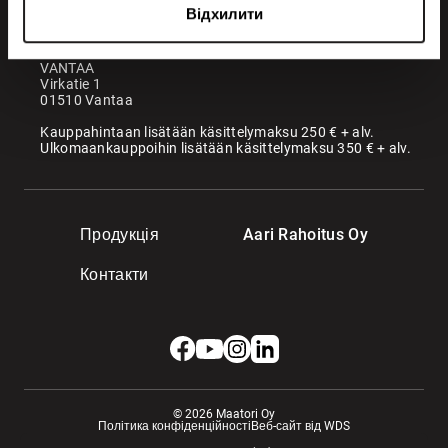
KANGASALA
Відхилити
Somerotie 8
36220 Kangasala
VANTAA
Virkatie 1
01510 Vantaa
Kauppahintaan lisätään käsittelymaksu 250 € + alv.
Ulkomaankauppoihin lisätään käsittelymaksu 350 € + alv.
Продукція
Aari Rahoitus Oy
Контакти
© 2026 Maatori Oy
Політика конфіденційності
Веб-сайт від WDS