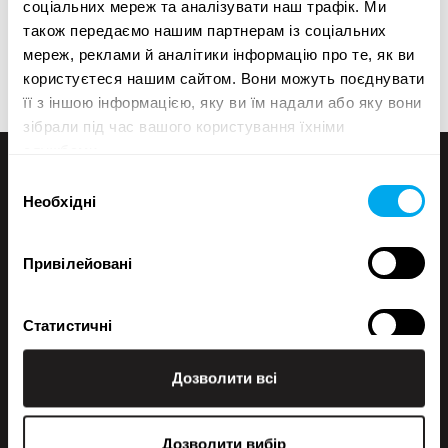
соціальних мереж та аналізувати наш трафік. Ми
Якщо вам не вдається знайти те, що потрібно, ви
також передаємо нашим партнерам із соціальних
завжди можете зв’язатися з нашим відділом
мереж, реклами й аналітики інформацію про те, як ви
продажів.
користуєтеся нашим сайтом. Вони можуть поєднувати
її з іншою інформацією, яку ви їм надали або яку вони
зібрали під час вашого користування їхніми
службами.
Вибір
Необхідні
згоди
Привілейовані
Статистичні
+358 200 70070
sales@maatori.fi
Дозволити всі
Maatori Oy
Маркетингові
Офіс
KANGASALA
Somerotie 8
Дозволити вибір