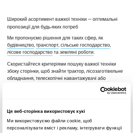
Широкий асортимент важкої техніки — оптимальні
пропозиції для будь-яких потреб
Ми пропонуємо рішення для таких сфер, як
будівництво
,
транспорт
,
сільське господарство
,
лісове господарство
та
земляні роботи
.
Скористайтеся критеріями пошуку важкої техніки
збоку сторінки, щоб знайти трактор, лісозаготівельне
обладнання, телескопічні навантажувачі або
навантажувачі з ковшем типу «зворотна лопата», що
відповідають вашим потребам. Шукайте важку
техніку за категорією продукції, маркою, моделлю,
місцезнаходженням, роком випуску, ціною, типом
Ця веб-сторінка використовує кукі
лістингу або загальною вагою.
Ми використовуємо файли cookie, щоб
Ознайомтеся з асортиментом важкої техніки Maatori
персоналізувати вміст і рекламу, інтегрувати функції
та знайдіть ідеальний продукт для своїх потреб!