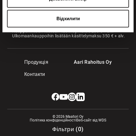
36220 Kangasala
Показати подробиці
VANTAA
Virkatie 1
Відхилити
01510 Vantaa
Kauppahintaan lisätään käsittelymaksu 250 € + alv.
Ulkomaankauppoihin lisätään käsittelymaksu 350 € + alv.
Продукція
Aari Rahoitus Oy
Контакти
© 2026 Maatori Oy
Політика конфіденційності
Веб-сайт від WDS
Фільтри
(
0
)