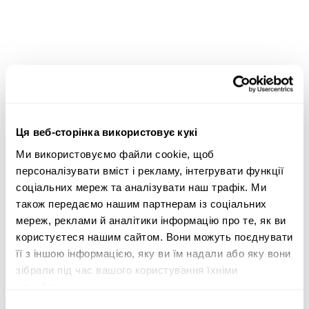
Широкий асортимент важкої техніки — оптимальні
пропозиції для будь-яких потреб
Ми пропонуємо рішення для таких сфер, як
Ця веб-сторінка використовує кукі
будівництво
,
транспорт
,
сільське господарство
,
лісове господарство
та
земляні роботи
.
Ми використовуємо файли cookie, щоб
персоналізувати вміст і рекламу, інтегрувати функції
Скористайтеся критеріями пошуку важкої техніки
соціальних мереж та аналізувати наш трафік. Ми
збоку сторінки, щоб знайти трактор, лісозаготівельне
також передаємо нашим партнерам із соціальних
обладнання, телескопічні навантажувачі або
мереж, реклами й аналітики інформацію про те, як ви
навантажувачі з ковшем типу «зворотна лопата», що
користуєтеся нашим сайтом. Вони можуть поєднувати
відповідають вашим потребам. Шукайте важку
її з іншою інформацією, яку ви їм надали або яку вони
техніку за категорією продукції, маркою, моделлю,
зібрали під час вашого користування їхніми
місцезнаходженням, роком випуску, ціною, типом
службами.
лістингу або загальною вагою.
Вибір