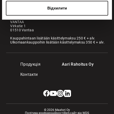
Офіс
KANGASALA
Відхилити
Somerotie 8
36220 Kangasala
VANTAA
Virkatie 1
01510 Vantaa
Kauppahintaan lisätään käsittelymaksu 250 € + alv.
Ulkomaankauppoihin lisätään käsittelymaksu 350 € + alv.
Продукція
Aari Rahoitus Oy
Контакти
© 2026 Maatori Oy
Політика конфіденційності
Веб-сайт від WDS