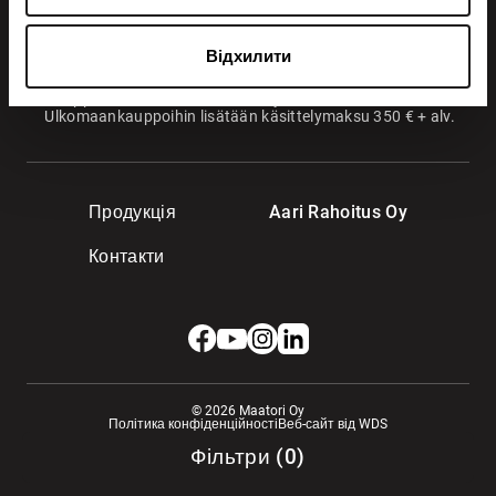
Показати подробиці
VANTAA
Virkatie 1
Відхилити
01510 Vantaa
Kauppahintaan lisätään käsittelymaksu 250 € + alv.
Ulkomaankauppoihin lisätään käsittelymaksu 350 € + alv.
Продукція
Aari Rahoitus Oy
Контакти
© 2026 Maatori Oy
Політика конфіденційності
Веб-сайт від WDS
Фільтри
(
0
)