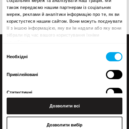
соціальних мереж та аналізувати наш трафік. Ми
Якщо вам не вдається знайти те, що потрібно, ви
також передаємо нашим партнерам із соціальних
завжди можете зв’язатися з нашим відділом
мереж, реклами й аналітики інформацію про те, як ви
продажів.
користуєтеся нашим сайтом. Вони можуть поєднувати
її з іншою інформацією, яку ви їм надали або яку вони
зібрали під час вашого користування їхніми
службами.
Вибір
Необхідні
згоди
Привілейовані
Статистичні
+358 200 70070
sales@maatori.fi
Maatori Oy
Дозволити всі
Маркетингові
Офіс
KANGASALA
Somerotie 8
Дозволити вибір
36220 Kangasala