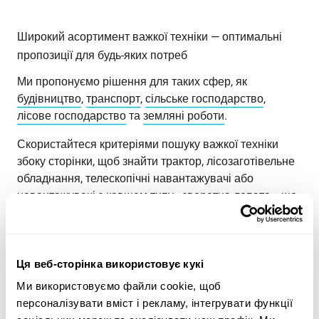
Широкий асортимент важкої техніки — оптимальні
пропозиції для будь-яких потреб
Ми пропонуємо рішення для таких сфер, як
будівництво
,
транспорт
,
сільське господарство
,
лісове господарство
та
земляні роботи
.
Скористайтеся критеріями пошуку важкої техніки
збоку сторінки, щоб знайти трактор, лісозаготівельне
обладнання, телескопічні навантажувачі або
навантажувачі з ковшем типу «зворотна лопата», що
відповідають вашим потребам. Шукайте важку
техніку за категорією продукції, маркою, моделлю,
місцезнаходженням, роком випуску, ціною, типом
лістингу або загальною вагою.
Ця веб-сторінка використовує кукі
Ми використовуємо файли cookie, щоб
Ознайомтеся з асортиментом важкої техніки Maatori
персоналізувати вміст і рекламу, інтегрувати функції
та знайдіть ідеальний продукт для своїх потреб!