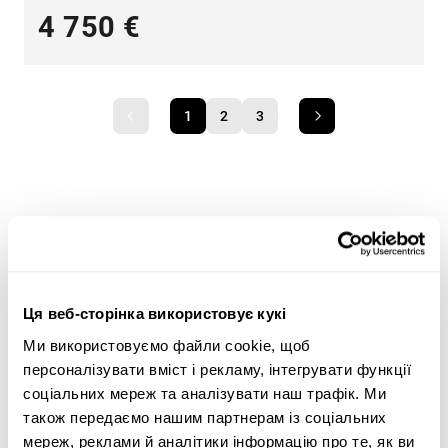
4 750 €
1
2
3
Широкий асортимент важкої техніки — оптимальні
пропозиції для будь-яких потреб
Ми пропонуємо рішення для таких сфер, як
Ця веб-сторінка використовує кукі
будівництво
,
транспорт
,
сільське господарство
,
лісове господарство
та
земляні роботи
.
Ми використовуємо файли cookie, щоб
персоналізувати вміст і рекламу, інтегрувати функції
Скористайтеся критеріями пошуку важкої техніки
соціальних мереж та аналізувати наш трафік. Ми
збоку сторінки, щоб знайти трактор, лісозаготівельне
також передаємо нашим партнерам із соціальних
обладнання, телескопічні навантажувачі або
мереж, реклами й аналітики інформацію про те, як ви