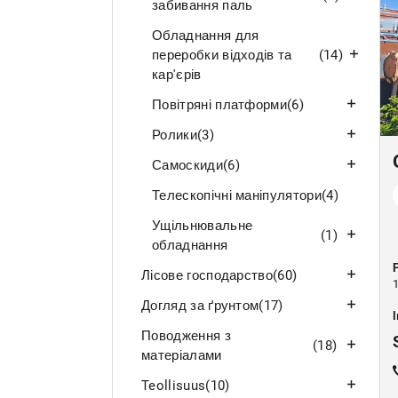
забивання паль
Обладнання для
переробки відходів та
(14)
кар'єрів
Повітряні платформи
(6)
Ролики
(3)
Самоскиди
(6)
Телескопічні маніпулятори
(4)
Ущільнювальне
(1)
обладнання
Лісове господарство
(60)
Догляд за ґрунтом
(17)
Поводження з
(18)
матеріалами
Teollisuus
(10)