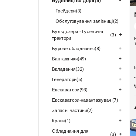
Будівництво доріг
(5)
Грейдери
(3)
Обслуговування залізниці
(2)
Бульдозери - Гусеничні
(3)
трактори
Бурове обладнання
(8)
Вантажники
(49)
Вкладення
(32)
Генератори
(5)
Екскаватори
(93)
Екскаватори-навантажувачі
(7)
Запасні частини
(2)
Крани
(1)
Обладнання для
(3)