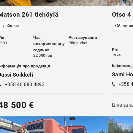
Matson 261 tiehöylä
Otso 4 
Грейдери
Обслугов
Рік
Час
Розташування
1989
Pihtipudas
використання у
Рік
годинах
1974
22 000 год
Інформаці
Інформація про продавця
Sami Ho
Jussi Soikkeli
+358 
+358 40 680 4893
48 500 €
Ціна за 