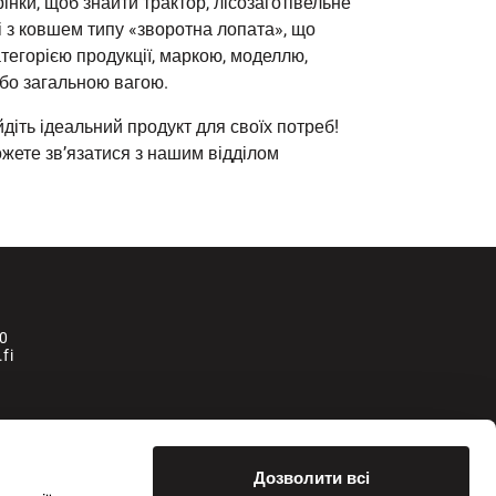
інки, щоб знайти трактор, лісозаготівельне
 з ковшем типу «зворотна лопата», що
тегорією продукції, маркою, моделлю,
або загальною вагою.
діть ідеальний продукт для своїх потреб!
ожете зв’язатися з нашим відділом
0
fi
la
Дозволити всі