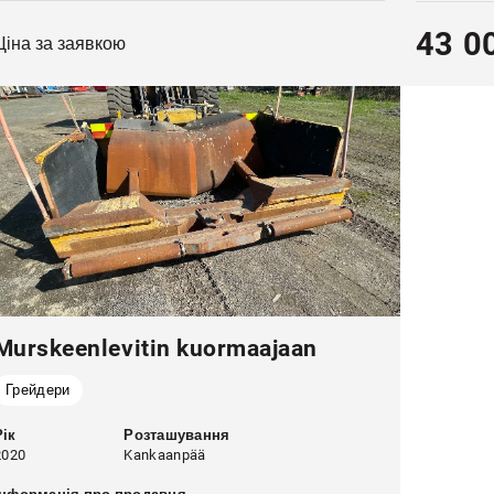
43 0
Ціна за заявкою
Murskeenlevitin kuormaajaan
Грейдери
Рік
Розташування
2020
Kankaanpää