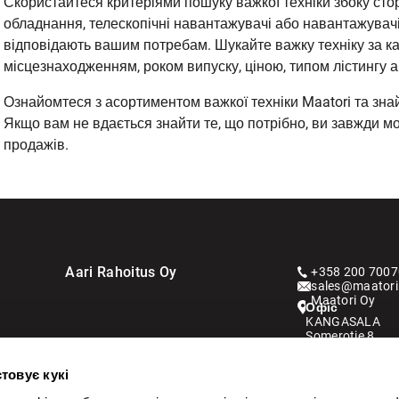
Скористайтеся критеріями пошуку важкої техніки збоку стор
обладнання, телескопічні навантажувачі або навантажувачі
відповідають вашим потребам. Шукайте важку техніку за ка
місцезнаходженням, роком випуску, ціною, типом лістингу 
Ознайомтеся з асортиментом важкої техніки Maatori та знай
Якщо вам не вдається знайти те, що потрібно, ви завжди м
продажів.
Aari Rahoitus Oy
+358 200 7007
sales@maatori.
Maatori Oy
Офіс
KANGASALA
Somerotie 8
36220 Kangasa
товує кукі
VANTAA
Virkatie 1