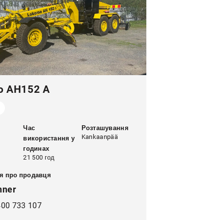
o AH152 A
Час
Розташування
Kankaanpää
використання у
годинах
21 500 год
я про продавця
nner
400 733 107