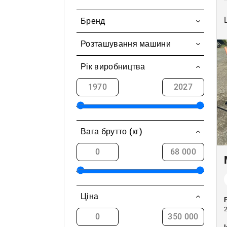
Бренд
Lokomo
Розташування машини
Veekmas
Aavasaksa / Ylitornio
Рік виробництва
Vammas
Akaa
Caterpillar
Alahärmä
Matson
Alajärvi
Murskeenlevitin
Вага брутто (кг)
Alavieska
Otso
Alavus
Askola
Elimäki
Ціна
Eno
Enontekiö