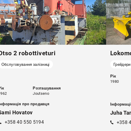
Otso 2 robottiveturi
Lokom
Обслуговування залізниці
Грейдери
Рік
1980
Рік
Розташування
1962
Joutseno
Інформація про продавця
Інформаці
Sami Hovatov
Juha Ta
+358 40 550 5194
+358 