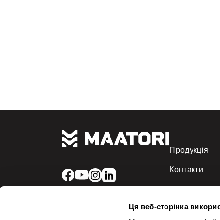
Hauho
Juha-Anssi Ylikoski
Heinola
Ville Moisio
Heinävesi
Juha Tanner
Helsinki
Himanka
Hirvaskangas
Hirvijärvi
Hollola
Honkajoki
Продукція
Huittinen
Контакти
Hyvinkää
Hämeenlinna
Ii
Ця веб-сторінка викорис